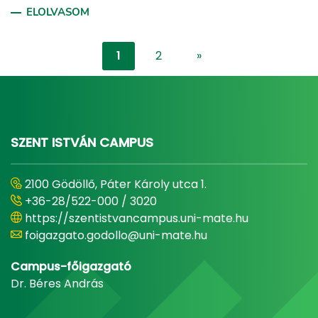
ELOLVASOM
1
2
»
"content-lister.next"
SZENT ISTVÁN CAMPUS
2100 Gödöllő, Páter Károly utca 1.
+36-28/522-000 / 3020
https://szentistvancampus.uni-mate.hu
foigazgato.godollo@uni-mate.hu
Campus-főigazgató
Dr. Béres András