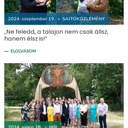
2024. szeptember 19.
​SAJTÓKÖZLEMÉNY
„Ne feledd, a talajon nem csak állsz,
hanem élsz is!”
ELOLVASOM
2024. június 26.
HÍR