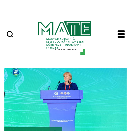
Kutatás
Ugrás a fő tartalomhoz
HÍREK (KÖTI)
HÍREK (KÖTI ) - Körny
MAGYAR AGRÁR- ÉS
ÉLETTUDOMÁNYI EGYETEM
Hírek
KÖRNYEZETTUDOMÁNYI
INTÉZET