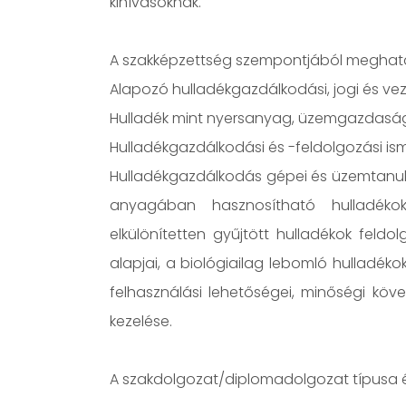
kihívásoknak.
A szakképzettség szempontjából meghatáro
Alapozó hulladékgazdálkodási, jogi és veze
Hulladék mint nyersanyag, üzemgazdasá
Hulladékgazdálkodási és -feldolgozási ism
Hulladékgazdálkodás gépei és üzemtanuk; be
anyagában hasznosítható hulladékok ki
elkülönítetten gyűjtött hulladékok feld
alapjai, a biológiailag lebomló hulladék
felhasználási lehetőségei, minőségi köve
kezelése.
A szakdolgozat/diplomadolgozat típusa és 