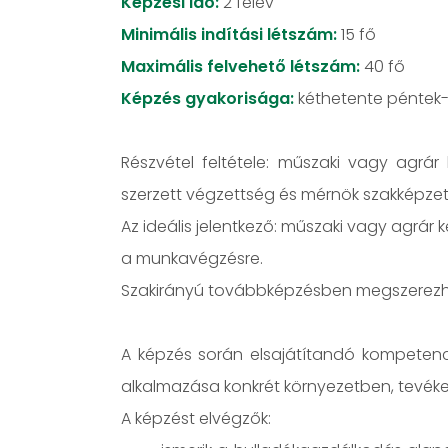
Képzési idő:
2 félév
Minimális indítási létszám:
15 fő
Maximális felvehető létszám:
40 fő
Képzés gyakorisága:
kéthetente péntek
Részvétel feltétele: műszaki vagy agrár
szerzett végzettség és mérnök szakképzet
Az ideális jelentkező: műszaki vagy agrár 
a munkavégzésre.
Szakirányú továbbképzésben megszerezhet
A képzés során elsajátítandó kompetenc
alkalmazása konkrét környezetben, tevé
A képzést elvégzők: