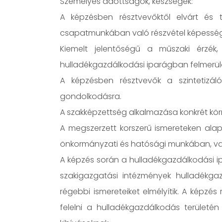
Személyes adottságok, készségek:
A képzésben résztvevőktől elvárt és
csapatmunkában való részvétel képessé
Kiemelt jelentőségű a műszaki érzék
hulladékgazdálkodási iparágban felmerül
A képzésben résztvevők a szintetizáló
gondolkodásra.
A szakképzettség alkalmazása konkrét kö
A megszerzett korszerű ismereteken alap
önkormányzati és hatósági munkában, va
A képzés során a hulladékgazdálkodási i
szakigazgatási intézmények hulladékgaz
régebbi ismereteiket elmélyítik. A képz
felelni a hulladékgazdálkodás területén