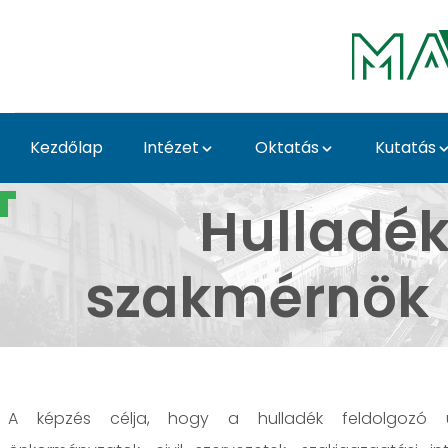
Ugrás a fő tartalomhoz
Kezdőlap
Intézet
Oktatás
Kutatás
Hulladékkezelési és 
Hulladék
szakmérnök 
A képzés célja, hogy a hulladék feldolgozó ü