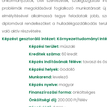
önkormányzatok, civil szervezetek, szakigazgatási i
problémák megoldásával foglalkozó munkatársait új 
elmélyítésével alkalmassá tegye feladataik jobb, sz
diplomával rendelkezőket a hulladékgazdálkodás terül
való aktív részvételre.
Képzést gesztoráló intézet: Környezettudományi Int
Képzési terület:
műszaki
Kreditek száma:
60 kredit
Képzés indításának féléve:
tavaszi és ős
Képzési helyek:
Gödöllő
Munkarend:
levelező
Képzés nyelve:
magyar
Finanszírozási forma:
önköltséges
Önköltségi díj:
200.000 Ft/félév