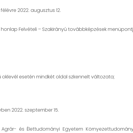
i félévre 2022. augusztus 12.
honlap Felvételi – Szakirányú továbbképzések menüpontja 
ű oklevél esetén mindkét oldal szkennelt változata;
lévben 2022. szeptember 15.
Agrár- és Élettudományi Egyetem Környezettudományi