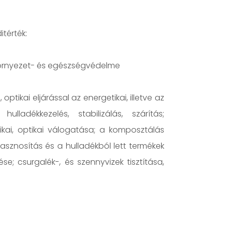
térték:
örnyezet- és egészségvédelme
tikai eljárással az energetikai, illetve az
lladékkezelés, stabilizálás, szárítás;
ikai, optikai válogatása; a komposztálás
asznosítás és a hulladékból lett termékek
e; csurgalék-, és szennyvizek tisztítása,