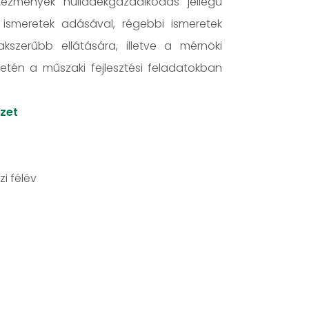
ntézmények hulladékgazdálkodás jellegű
ismeretek adásával, régebbi ismeretek
akszerűbb ellátására, illetve a mérnöki
etén a műszaki fejlesztési feladatokban
ézet
zi félév