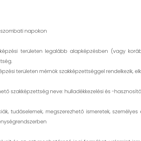
-szombati napokon
 képzési területen legalább alapképzésben (vagy koráb
tség.
képzési területen mérnök szakképzettséggel rendelkezik, e
ő szakképzettség neve: hulladékkezelési és -hasznosítá
iák, tudáselemek, megszerezhető ismeretek, személyes 
kenységrendszerben