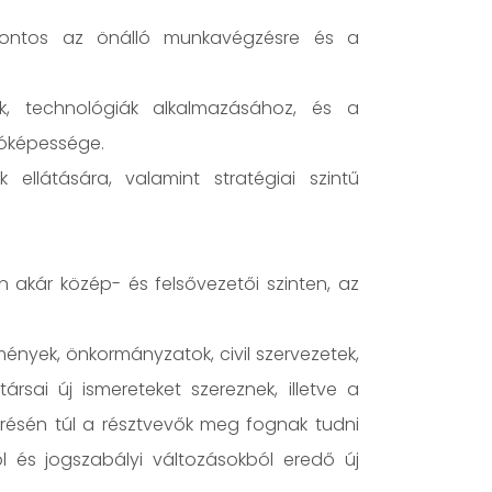
 fontos az önálló munkavégzésre és a
k, technológiák alkalmazásához, és a
dóképessége.
ellátására, valamint stratégiai szintű
 akár közép- és felsővezetői szinten, az
nyek, önkormányzatok, civil szervezetek,
sai új ismereteket szereznek, illetve a
erésén túl a résztvevők meg fognak tudni
ől és jogszabályi változásokból eredő új