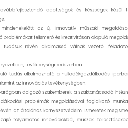
 továbbfejlesztendő adottságok és készségek közül
ge.
, mindenekelőtt az új, innovatív műszaki megoldáso
ő problémákat felismerő és kreativitáson alapuló megol
 tudásuk révén alkalmassá válnak vezetői feladatok 
rnyezetben, tevékenységrendszerben:
uló tudás alkalmazható a hulladékgazdálkodási iparban
lamint az innovációs tevékenységben.
parágban dolgozó szakemberek, a szaktanácsadó intézmé
dálkodási problémák megoldásával foglalkozó munkatár
és révén az általános környezetvédelmi ismeretek megism
 zajló folyamatos innovációkból, műszaki fejlesztésekb