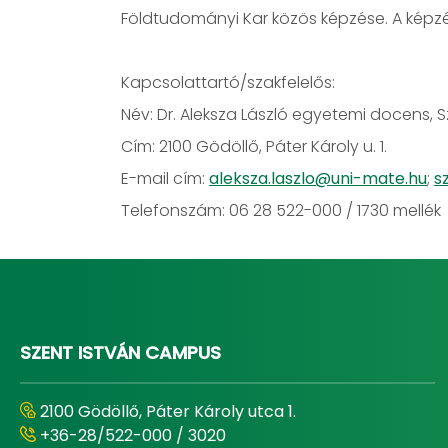
Földtudományi Kar közös képzése. A képzé
Kapcsolattartó/szakfelelős:
Név: Dr. Aleksza László egyetemi docens, 
Cím: 2100 Gödöllő, Páter Károly u. 1.
E-mail cím:
aleksza.laszlo@uni-mate.hu
;
s
Telefonszám: 06 28 522-000 / 1730 mellék
SZENT ISTVÁN CAMPUS
2100 Gödöllő, Páter Károly utca 1.
+36-28/522-000 / 3020