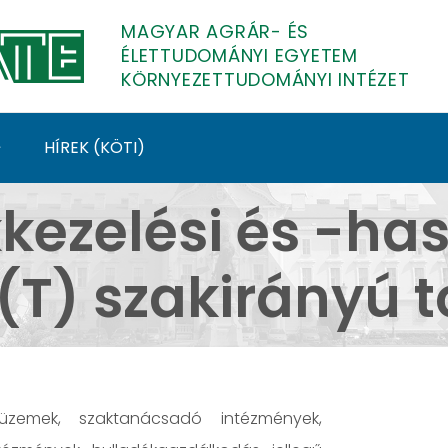
MAGYAR AGRÁR- ÉS
ÉLETTUDOMÁNYI EGYETEM
KÖRNYEZETTUDOMÁNYI INTÉZET
HÍREK (KÖTI)
-hasznosítási szakmér
kezelési és -has
(T) szakirányú 
zemek, szaktanácsadó intézmények,