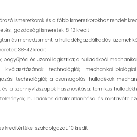
zó ismeretkörök és a főbb ismeretkörökhöz rendelt kredi
tési, gazdasági ismeretek: 8-12 kredit
gtan és menedzsment, a hulladékgazdálkodási üzemek k
eretek: 38-42 kredit
gyűjtési és üzemi logisztika; a hulladékból mechanikai, op
választásának technológiái; mechanikai-biológiai hu
olgozási technológiái; a csomagolási hulladékok mechan
ok és a szennyvíziszapok hasznosítása; termikus hulladékh
telmények; hulladékok ártalmatlanítása és mintavételezés
kreditértéke: szakdolgozat, 10 kredit