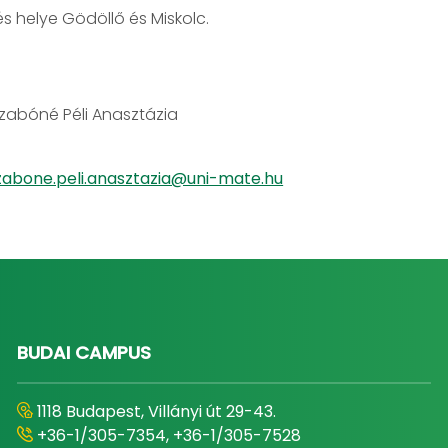
s helye Gödöllő és Miskolc.
Szabóné Péli Anasztázia
zabone.peli.anasztazia@uni-mate.hu
BUDAI CAMPUS
1118 Budapest, Villányi út 29-43.
+36-1/305-7354, +36-1/305-7528