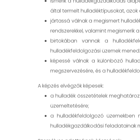
ismerik a hulladékgazdálkodás alape
által termelt hulladéktípusokat, azok 
jártassá válnak a megismert hulladé
rendszerekkel, valamint megismerik a
birtokában vannak a hulladékfel
hulladékfeldolgozási üzemek mene
képessé válnak a különböző hullad
megszervezésére, és a hulladékfeldo
A képzés elvégzők képesek:
a hulladék összetételek meghatároz
üzemeltetésére;
a hulladékfeldolgozó üzemekben műs
hulladékgazdálkodási feladatainak 