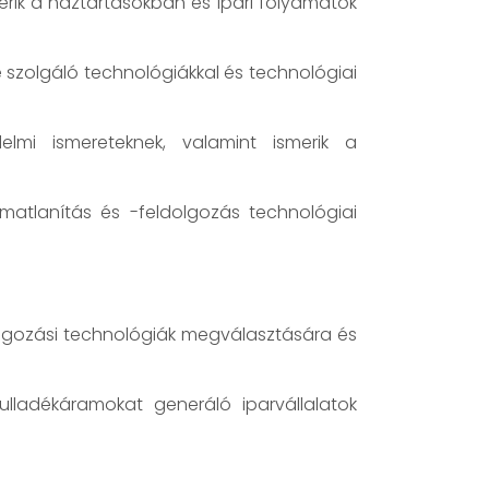
erik a háztartásokban és ipari folyamatok
 szolgáló technológiákkal és technológiai
lmi ismereteknek, valamint ismerik a
matlanítás és -feldolgozás technológiai
olgozási technológiák megválasztására és
hulladékáramokat generáló iparvállalatok