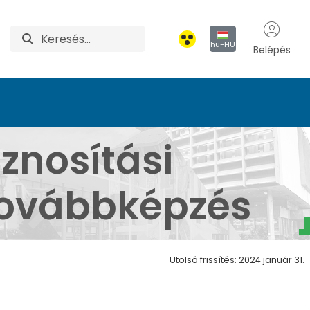
hu-HU
Belépés
nök (T) szakirányú to
znosítási
továbbképzés
Utolsó frissítés: 2024 január 31.