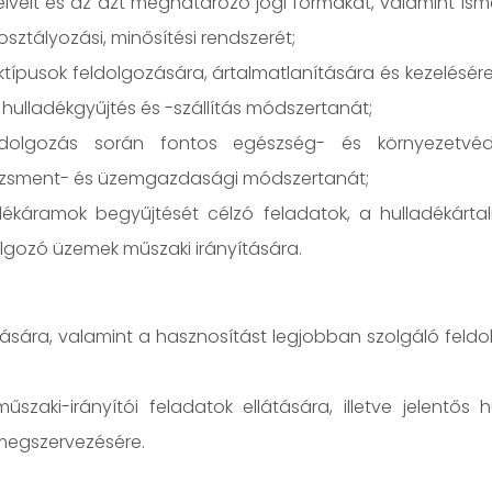
lveit és az azt meghatározó jogi formákat, valamint ism
osztályozási, minősítési rendszerét;
ktípusok feldolgozására, ártalmatlanítására és kezelésére
 hulladékgyűjtés és -szállítás módszertanát;
dolgozás során fontos egészség- és környezetvéde
dzsment- és üzemgazdasági módszertanát;
ékáramok begyűjtését célzó feladatok, a hulladékártal
lgozó üzemek műszaki irányítására.
ására, valamint a hasznosítást legjobban szolgáló feld
zaki-irányítói feladatok ellátására, illetve jelentős 
megszervezésére.