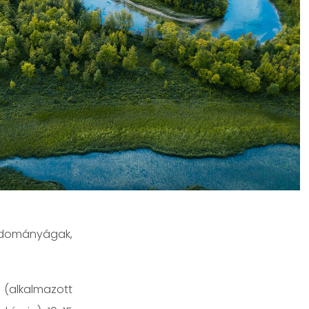
ományágak,
lkalmazott