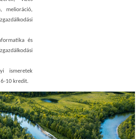
, melioráció,
gazdálkodási
nformatika és
gazdálkodási
yi ismeretek
 6-10 kredit.