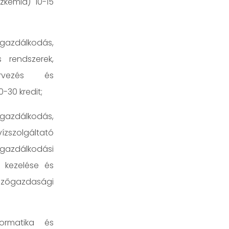
ízkémia) 10-15
gazdálkodás,
 rendszerek,
tervezés és
0-30 kredit;
zgazdálkodás,
zszolgáltató
zdálkodási
k kezelése és
mezőgazdasági
formatika és