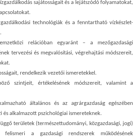
ízgazdálkodás sajátosságait és a lejátszódó folyamatokat,
kapcsolatokat.
gazdálkodási technológiák és a fenntartható vízkészlet-
.
nemzetközi relációban egyaránt – a mezőgazdasági
ek tervezési és megvalósítási, végrehajtási módszereit,
okat.
sságait, rendelkezik vezetői ismeretekkel.
öző szintjeit, értékelésének módszereit, valamint a
lkalmazható általános és az agrárgazdaság egészében
 és alkalmazott pszichológiai ismereteknek.
efüggő területek (természettudományi, közgazdasági, jogi)
an felismeri a gazdasági rendszerek működésének