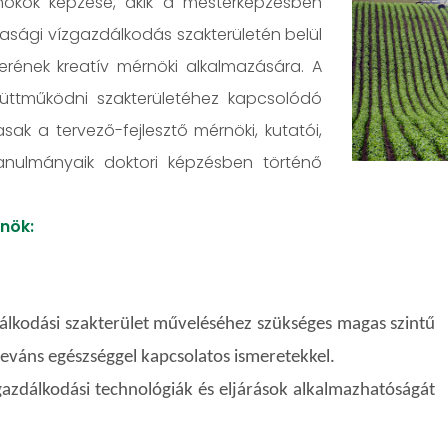
ökök képzése, akik a mesterképzésben
sági vízgazdálkodás szakterületén belül
erének kreatív mérnöki alkalmazására. A
üttműködni szakterületéhez kapcsolódó
k a tervező-fejlesztő mérnöki, kutatói,
 tanulmányaik doktori képzésben történő
nök:
álkodási szakterület műveléséhez szükséges magas szintű
eváns egészséggel kapcsolatos ismeretekkel.
azdálkodási technológiák és eljárások alkalmazhatóságát