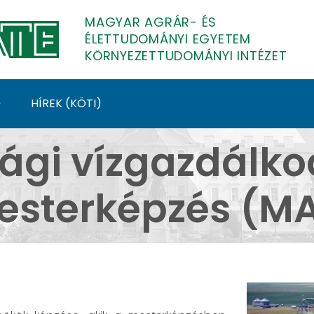
MAGYAR AGRÁR- ÉS
ÉLETTUDOMÁNYI EGYETEM
KÖRNYEZETTUDOMÁNYI INTÉZET
HÍREK (KÖTI)
zdálkodási mérnöki
gi vízgazdálkod
sterképzés (