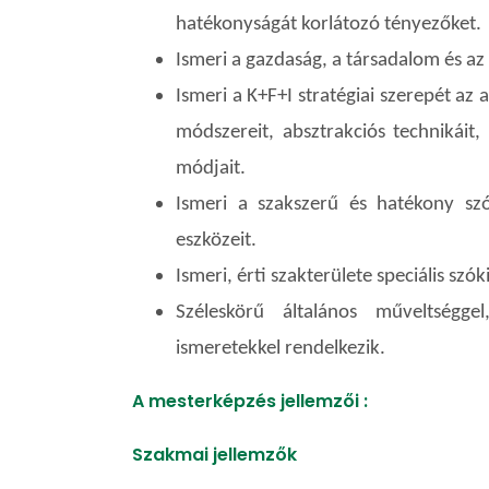
hatékonyságát korlátozó tényezőket.
Ismeri a gazdaság, a társadalom és az
Ismeri a K+F+I stratégiai szerepét az
módszereit, absztrakciós technikáit,
módjait.
Ismeri a szakszerű és hatékony szó
eszközeit.
Ismeri, érti szakterülete speciális sz
Széleskörű általános műveltségge
ismeretekkel rendelkezik.
A mesterképzés jellemzői :
Szakmai jellemzők