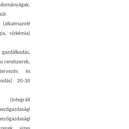
dományágak,
pül:
(alkalmazott
gia, vízkémia)
 gazdálkodás,
ás rendszerek,
oktervezés és
lkodás) 20-30
(integrált
mezőgazdasági
zőgazdasági
szerek, vizes