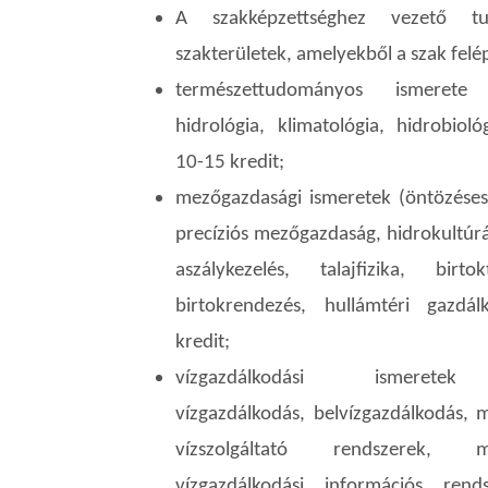
A szakképzettséghez vezető tu
szakterületek, amelyekből a szak felé
természettudományos ismerete 
hidrológia, klimatológia, hidrobioló
10-15 kredit;
mezőgazdasági ismeretek (öntözéses
precíziós mezőgazdaság, hidrokultúr
aszálykezelés, talajfizika, birt
birtokrendezés, hullámtéri gazdá
kredit;
vízgazdálkodási ismeretek 
vízgazdálkodás, belvízgazdálkodás, 
vízszolgáltató rendszerek, me
vízgazdálkodási információs rend