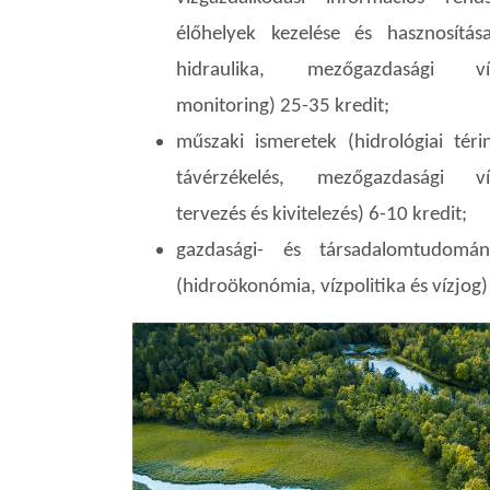
élőhelyek kezelése és hasznosítása
hidraulika, mezőgazdasági víz
monitoring) 25-35 kredit;
műszaki ismeretek (hidrológiai téri
távérzékelés, mezőgazdasági víz
tervezés és kivitelezés) 6-10 kredit;
gazdasági- és társadalomtudomán
(hidroökonómia, vízpolitika és vízjog)