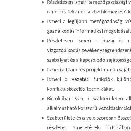
Részletesen ismeri a mezőgazdasági v
ismeri és felismeri a köztük meglevő 
Ismeri a legújabb mezőgazdasági víz
gazdálkodás informatikai megoldásait
Részletesen ismeri – hazai és 
vízgazdálkodás tevékenységrendszerén
szabályait és a kapcsolódó sajátosság
Ismeri a team- és projektmunka sajáto
Ismeri a vezetési funkciók különb
konfliktuskezelési technikákat.
Birtokában van a szakterületen a
alkalmazható korszerű vezetéselméleti
Szakterülete és a vele szorosan össz
részletes ismeretének birtokáb