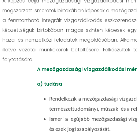
A képzés célja mezőgazdasági vízgazdálkodási mérn
megszerzett ismeretek birtokában képesek a mezőgazda
a fenntartható integrált vízgazdálkodás eszközrendsz
képzettségük birtokában magas szinten képesek egy
hazai és nemzetközi feladatok megoldásában. Alkalmasa
illetve vezetői munkakörök betöltésére. Felkészültek
folytatására.
A mezőgazdasági vízgazdálkodási mér
a) tudása
Rendelkezik a mezőgazdasági vízgazd
természettudományi, műszaki és a rel
Ismeri a legújabb mezőgazdasági vízg
és ezek jogi szabályozását.