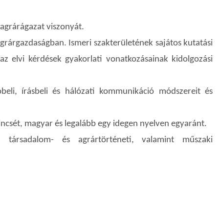
 agrárágazat viszonyát.
 agrárgazdaságban. Ismeri szakterületének sajátos kutatási
 az elvi kérdések gyakorlati vonatkozásainak kidolgozási
beli, írásbeli és hálózati kommunikáció módszereit és
ókincsét, magyar és legalább egy idegen nyelven egyaránt.
l, társadalom- és agrártörténeti, valamint műszaki