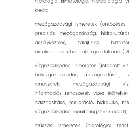
hidrológia, klimatológia, hidrobiológia, v
kredit;
mezőgazdasági ismeretek (öntözéses 
precíziós mezőgazdaság, hidrokultúrás
aszálykezelés, talajfizika, birtok
birtokrendezés, hullámtéri gazdálkodás) 2
vízgazdálkodási ismeretek (integrált ví
belvízgazdálkodás, mezőgazdasági ví
rendszerek, mezőgazdasági vízga
információs rendszerek, vizes élőhelye
hasznosítása, melioráció, hidraulika, 
vízgazdálkodási monitoring) 25-35 kredit;
műszaki ismeretek (hidrológiai térin