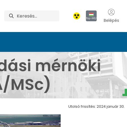
hu-HU
Belépés
 (M) mesterképzés (M
ási mérnöki
MA/MSc)
Utolsó frissítés: 2024 január 30.