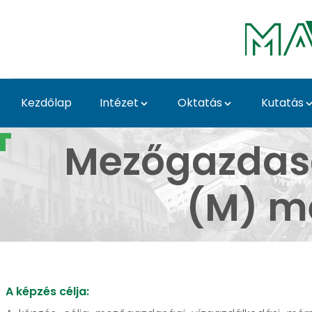
Ugrás a fő tartalomhoz
Kezdőlap
Intézet
Oktatás
Kutatás
Mezőgazdasági vízga
Mezőgazdasá
(M) me
A képzés célja: