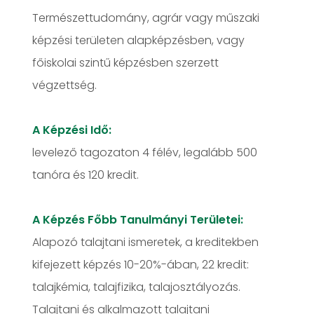
Természettudomány, agrár vagy műszaki
képzési területen alapképzésben, vagy
főiskolai szintű képzésben szerzett
végzettség.
A Képzési Idő:
levelező tagozaton 4 félév, legalább 500
tanóra és 120 kredit.
A Képzés Főbb Tanulmányi Területei:
Alapozó talajtani ismeretek, a kreditekben
kifejezett képzés 10-20%-ában, 22 kredit:
talajkémia, talajfizika, talajosztályozás.
Talajtani és alkalmazott talajtani