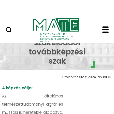
Kutatás
Ugrás a fő tartalomhoz
HÍREK (KÖTI)
Talajvédelmi szakelő
Talajvédelmi
MAGYAR AGRÁR- ÉS
ÉLETTUDOMÁNYI EGYETEM
KÖRNYEZETTUDOMÁNYI
szakelőadói
INTÉZET
továbbképzési
szak
Utolsó frissítés: 2024 január 31.
A képzés célja:
Az általános
természettudományi, agrár és
műszaki ismeretekre alapozva,