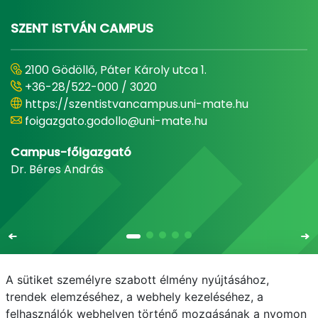
SZENT ISTVÁN CAMPUS
2100 Gödöllő, Páter Károly utca 1.
+36-28/522-000 / 3020
https://szentistvancampus.uni-mate.hu
foigazgato.godollo@uni-mate.hu
Campus-főigazgató
Dr. Béres András
A sütiket személyre szabott élmény nyújtásához,
trendek elemzéséhez, a webhely kezeléséhez, a
felhasználók webhelyen történő mozgásának a nyomon