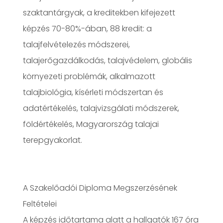
szaktantárgyak, a kreditekben kifejezett
képzés 70-80%-ában, 88 kredit: a
talajfelvételezés módszerei,
talajerőgazdálkodás, talajvédelem, globális
környezeti problémák, alkalmazott
talajbiológia, kísérleti módszertan és
adatértékelés, talajvizsgálati módszerek,
földértékelés, Magyarország talajai
terepgyakorlat.
A Szakelőadói Diploma Megszerzésének
Feltételei
A képzés időtartama alatt a hallgatók 167 óra