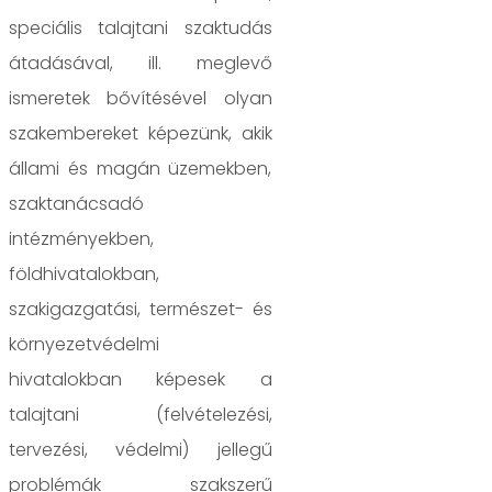
speciális talajtani szaktudás
átadásával, ill. meglevő
ismeretek bővítésével olyan
szakembereket képezünk, akik
állami és magán üzemekben,
szaktanácsadó
intézményekben,
földhivatalokban,
szakigazgatási, természet- és
környezetvédelmi
hivatalokban képesek a
talajtani (felvételezési,
tervezési, védelmi) jellegű
problémák szakszerű