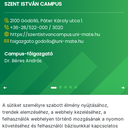
SZENT ISTVÁN CAMPUS
2100 Gödöllő, Páter Károly utca 1.
+36-28/522-000 / 3020
https://szentistvancampus.uni-mate.hu
foigazgato.godollo@uni-mate.hu
Campus-főigazgató
Dr. Béres András
A sütiket személyre szabott élmény nyújtásához,
trendek elemzéséhez, a webhely kezeléséhez, a
felhasználók webhelyen történő mozgásának a nyomon
E-mail
Telefonkönyv
NEPTUN
E-learning
követéséhez és felhasználói bázisunkkal kapcsolatos