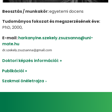
Beosztás / munkakör:
egyetemi docens
Tudományos fokozat és megszerzésének éve:
PhD, 2000,
E-mail:
harkanyine.szekely.zsuzsanna@uni-
mate.hu
dr.szekely.zsuzsanna@gmail.com
Doktori képzés információi: »
Publikációi »
Szakmai önéletrajza
»