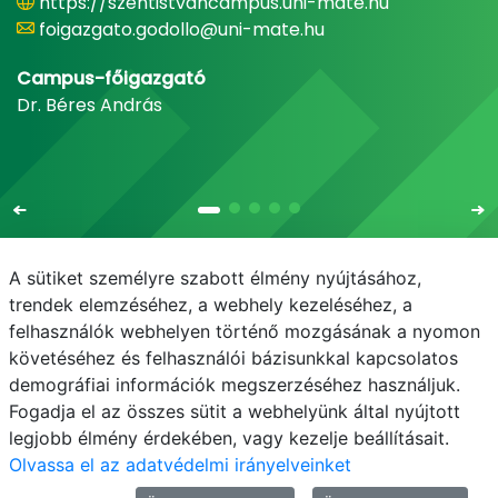
https://szentistvancampus.uni-mate.hu
foigazgato.godollo@uni-mate.hu
Campus-főigazgató
Dr. Béres András
A sütiket személyre szabott élmény nyújtásához,
trendek elemzéséhez, a webhely kezeléséhez, a
felhasználók webhelyen történő mozgásának a nyomon
E-mail
Telefonkönyv
NEPTUN
E-learning
követéséhez és felhasználói bázisunkkal kapcsolatos
demográfiai információk megszerzéséhez használjuk.
Adatvédelem
Próba20240930
Fogadja el az összes sütit a webhelyünk által nyújtott
legjobb élmény érdekében, vagy kezelje beállításait.
Olvassa el az adatvédelmi irányelveinket