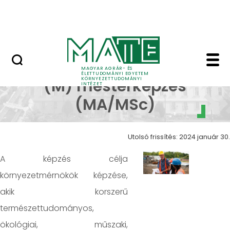
Kutatás
Ugrás a fő tartalomhoz
HÍREK (KÖTI)
Környezetmérnöki (M)
Környezetmérnöki
MAGYAR AGRÁR- ÉS
ÉLETTUDOMÁNYI EGYETEM
KÖRNYEZETTUDOMÁNYI
(M) mesterképzés
INTÉZET
(MA/MSc)
Utolsó frissítés: 2024 január 30.
A képzés célja
környezetmérnökök képzése,
akik korszerű
természettudományos,
ökológiai, műszaki,