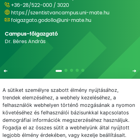
+36-28/522-000 / 3020
https://szentistvancampus.uni-mate.hu
foigazgato.godollo@uni-mate.hu
Campus-főigazgató
Dr. Béres András
A sütiket személyre szabott élmény nyújtásához,
trendek elemzéséhez, a webhely kezeléséhez, a
felhasználók webhelyen történő mozgásának a nyomon
E-mail
Telefonkönyv
NEPTUN
E-learning
követéséhez és felhasználói bázisunkkal kapcsolatos
demográfiai információk megszerzéséhez használjuk.
Adatvédelem
Próba20240930
Fogadja el az összes sütit a webhelyünk által nyújtott
legjobb élmény érdekében, vagy kezelje beállításait.