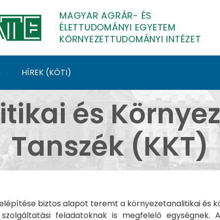
MAGYAR AGRÁR- ÉS
ÉLETTUDOMÁNYI EGYETEM
KÖRNYEZETTUDOMÁNYI INTÉZET
HÍREK (KÖTI)
 Környezettudományi 
tikai és Környe
Tanszék (KKT)
elépítése biztos alapot teremt a környezetanalitikai és k
̋ szolgáltatási feladatoknak is megfelelő egységnek. A 