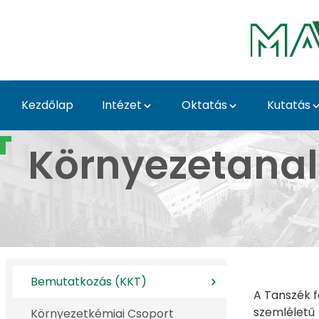
Ugrás a fő tartalomhoz
Kezdőlap
Intézet
Oktatás
Kutatás
Bemutatkozás (KKT) -
Környezetanali
Bemutatkozás (KKT)
A Tanszék f
szemléletu
Környezetkémiai Csoport