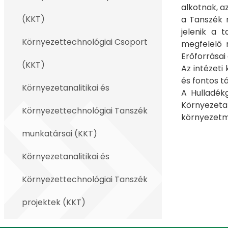
alkotnak, az
(KKT)
a Tanszék m
jelenik a t
Környezettechnológiai Csoport
megfelelő m
Erőforrásai
(KKT)
Az intézeti
és fontos ta
Környezetanalitikai és
A Hulladék
Környezet
Környezettechnológiai Tanszék
környezetme
munkatársai (KKT)
Környezetanalitikai és
Környezettechnológiai Tanszék
projektek (KKT)