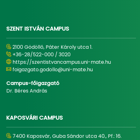
SZENT ISTVÁN CAMPUS
2100 Gödöllő, Páter Károly utca 1.
+36-28/522-000 / 3020
https://szentistvancampus.uni-mate.hu
foigazgato.godollo@uni-mate.hu
Campus-főigazgató
Dr. Béres András
KAPOSVÁRI CAMPUS
7400 Kaposvár, Guba Sándor utca 40., Pf.: 16.