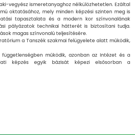
ki-vegyész ismeretanyaghoz nélkülözhetetlen. Ezáltal
rumú oktatásához, mely minden képzési szinten meg is
atási tapasztalata és a modern kor színvonalának
i pályázatok technikai hátterét is biztosítani tudja.
́sok magas színvonalú teljesítésére.
oratórium a Tanszék szakmai felügyelete alatt működik,
i függetlenségben működik, azonban az Intézet és a
rlati képzés egyik bázisát képezi elsősorban a