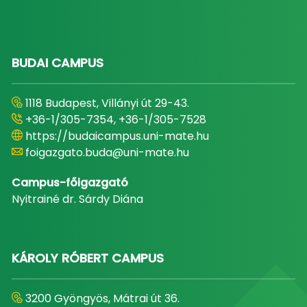
BUDAI CAMPUS
1118 Budapest, Villányi út 29-43.
+36-1/305-7354, +36-1/305-7528
https://budaicampus.uni-mate.hu
foigazgato.buda@uni-mate.hu
Campus-főigazgató
Nyitrainé dr. Sárdy Diána
KÁROLY RÓBERT CAMPUS
3200 Gyöngyös, Mátrai út 36.