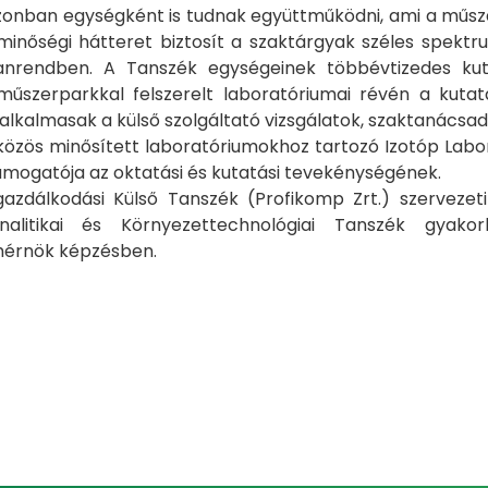
onban egységként is tudnak együttműködni, ami a műsza
inőségi hátteret biztosít a szaktárgyak széles spekt
anrendben. A Tanszék egységeinek többévtizedes kut
űszerparkkal felszerelt laboratóriumai révén a kutatás
 alkalmasak a külső szolgáltató vizsgálatok, szaktanácsada
 közös minősített laboratóriumokhoz tartozó Izotóp Lab
́mogatója az oktatási és kutatási tevekénységének.
gazdálkodási Külső Tanszék (Profikomp Zrt.) szervezet
analitikai és Környezettechnológiai Tanszék gyako
́rnök képzésben.