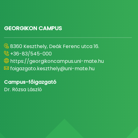
GEORGIKON CAMPUS
8360 Keszthely, Deák Ferenc utca 16.
+36-83/545-000
https://georgikoncampus.uni-mate.hu
foigazgato.keszthely@uni-mate.hu
Campus-főigazgató
Dr. Rózsa László