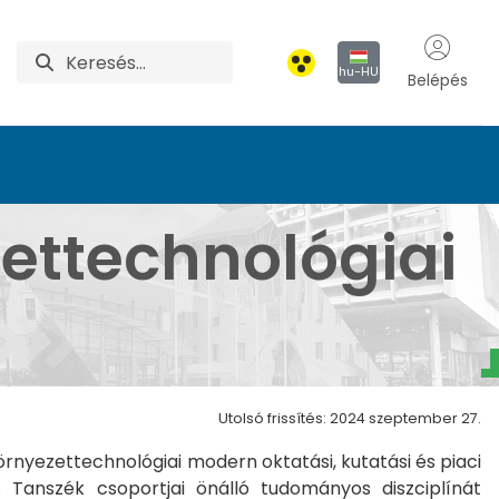
hu-HU
Belépés
Intézet
zettechnológiai
Utolsó frissítés: 2024 szeptember 27.
örnyezettechnológiai modern oktatási, kutatási és piaci
Tanszék csoportjai önálló tudományos diszciplínát