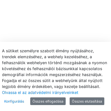
j
u
k
M
o
l
n
á
r
A sütiket személyre szabott élmény nyújtásához,
J
trendek elemzéséhez, a webhely kezeléséhez, a
á
felhasználók webhelyen történő mozgásának a nyomon
n
követéséhez és felhasználói bázisunkkal kapcsolatos
o
demográfiai információk megszerzéséhez használjuk.
s
Fogadja el az összes sütit a webhelyünk által nyújtott
c
legjobb élmény érdekében, vagy kezelje beállításait.
s
Olvassa el az adatvédelmi irányelveinket
i
Konfigurálás
Összes elfogadása
Összes elutasítása
k
ó