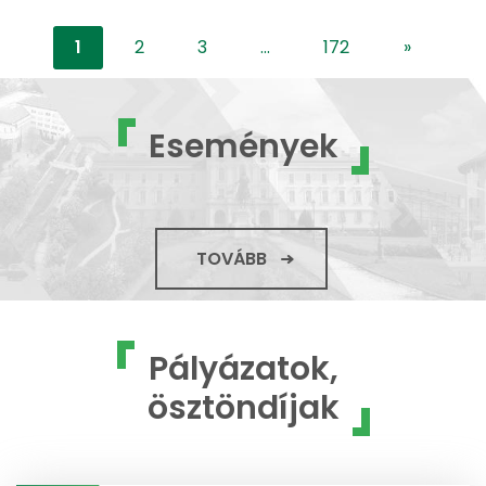
1
2
3
...
172
»
"content-
Események
TOVÁBB
Pályázatok,
ösztöndíjak