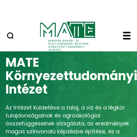
Kutatás
Ugrás a fő tartalomhoz
HÍREK (KÖTI)
Kezdőlap - Környezet
MAGYAR AGRÁR- ÉS
ÉLETTUDOMÁNYI EGYETEM
KÖRNYEZETTUDOMÁNYI
INTÉZET
MATE
Környezettudomány
Intézet
Az Intézet küldetése a talaj, a víz és a légkör
tulajdonságainak és agroökológiai
összefüggéseinek vizsgálata, az eredmények
magas színvonalú képzésbe építése, és a