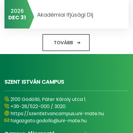
2026
Akadémiai Ifjúsági Díj
DEC 31
TOVÁBB
SZENT ISTVÁN CAMPUS
2100 Gödöllő, Páter Károly utca 1.
+36-28/522-000 / 3020
https://szentistvancampus.uni-mate.hu
foigazgato.godollo@uni-mate.hu