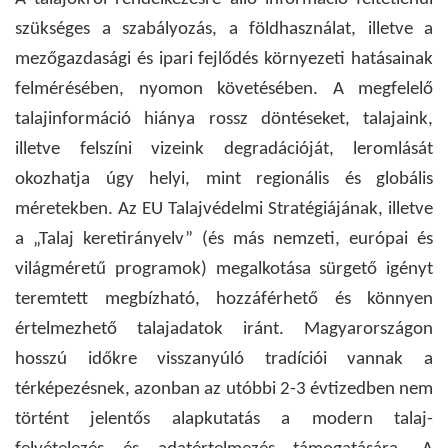
szükséges a szabályozás, a földhasználat, illetve a
mezőgazdasági és ipari fejlődés környezeti hatásainak
felmérésében, nyomon követésében. A megfelelő
talajinformáció hiánya rossz döntéseket, talajaink,
illetve felszíni vizeink degradációját, leromlását
okozhatja úgy helyi, mint regionális és globális
méretekben. Az EU Talajvédelmi Stratégiájának, illetve
a „Talaj keretirányelv” (és más nemzeti, európai és
világméretű programok) megalkotása sürgető igényt
teremtett megbízható, hozzáférhető és könnyen
értelmezhető talajadatok iránt. Magyarországon
hosszú időkre visszanyúló tradíciói vannak a
térképezésnek, azonban az utóbbi 2-3 évtizedben nem
történt jelentős alapkutatás a modern talaj-