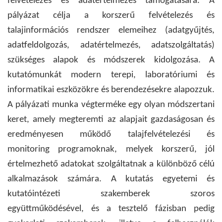
felvételezés és adatértelmezés támogatására. A
pályázat célja a korszerű felvételezés és
talajinformációs rendszer elemeihez (adatgyűjtés,
adatfeldolgozás, adatértelmezés, adatszolgáltatás)
szükséges alapok és módszerek kidolgozása. A
kutatómunkát modern terepi, laboratóriumi és
informatikai eszközökre és berendezésekre alapozzuk.
A pályázati munka végterméke egy olyan módszertani
keret, amely megteremti az alapjait gazdaságosan és
eredményesen működő talajfelvételezési és
monitoring programoknak, melyek korszerű, jól
értelmezhető adatokat szolgáltatnak a különböző célú
alkalmazások számára. A kutatás egyetemi és
kutatóintézeti szakemberek szoros
együttműködésével, és a tesztelő fázisban pedig