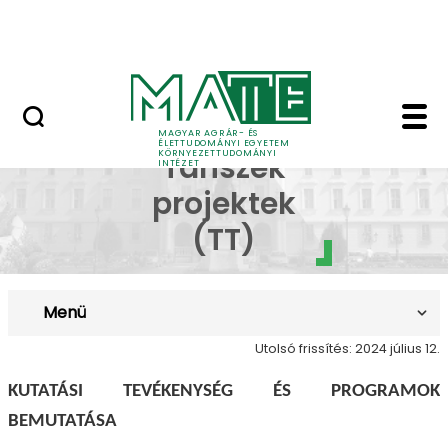
Kutatás
Ugrás a fő tartalomhoz
HÍREK (KÖTI)
Talajtani Tanszék pro
Talajtani
MAGYAR AGRÁR- ÉS
ÉLETTUDOMÁNYI EGYETEM
KÖRNYEZETTUDOMÁNYI
Tanszék
INTÉZET
projektek
(TT)
Menü
Utolsó frissítés: 2024 július 12.
KUTATÁSI TEVÉKENYSÉG ÉS PROGRAMOK
BEMUTATÁSA