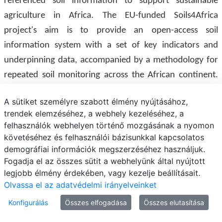
referenced soil information to support sustainable
agriculture in Africa. The EU-funded Soils4Africa
project's aim is to provide an open-access soil
information system with a set of key indicators and
underpinning data, accompanied by a methodology for
repeated soil monitoring across the African continent.
The soil information system will become part of the
A sütiket személyre szabott élmény nyújtásához,
knowledge and information system of the Food,
trendek elemzéséhez, a webhely kezeléséhez, a
Nutrition, Security and Sustainable Agriculture (FNSSA)
felhasználók webhelyen történő mozgásának a nyomon
roadmap and will be hosted by an African institute. The
követéséhez és felhasználói bázisunkkal kapcsolatos
demográfiai információk megszerzéséhez használjuk.
project will provide important support for innovations in
Fogadja el az összes sütit a webhelyünk által nyújtott
the agricultural sector in Africa and actively connect
legjobb élmény érdekében, vagy kezelje beállításait.
organisations across Africa and Europe to promote
Olvassa el az adatvédelmi irányelveinket
synergies and an open science approach.
Konfigurálás
Összes elfogadása
Összes elutasítása