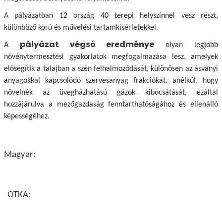
A pályázatban 12 ország 40 terepi helyszínnel vesz részt,
különböző korú és művelési tartamkísérletekkel.
pályázat végső eredménye
A
olyan legjobb
növénytermesztési gyakorlatok megfogalmazása lesz, amelyek
elősegítik a talajban a szén felhalmozódását, különösen az ásványi
anyagokkal kapcsolódó szervesanyag frakciókat, anélkül, hogy
növelnék az üvegházhatású gázok kibocsátását, ezáltal
hozzájárulva a mezőgazdaság fenntarthatóságához és ellenálló
képességéhez.
Magyar:
OTKA: