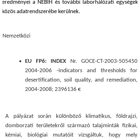
eredményei a NÉBIH és további laborhálózati egységek
közös adatrendszerébe kerülnek.
Nemzetközi
EU FP6: INDEX
Nr. GOCE-CT-2003-505450
2004-2006 -Indicators and thresholds for
desertification, soil quality, and remediation,
2004-2008; 2396136 €
A pályázat során különböző klimatikus, földrajzi,
domborzati területekről származó talajminták fizikai,
kémiai, biológiai mutatóit vizsgáltuk, hogy mely