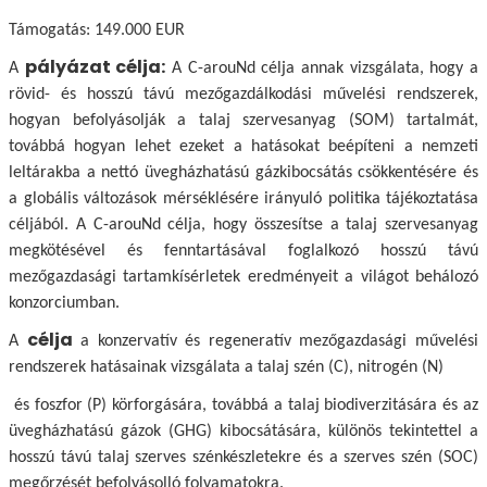
Támogatás: 149.000 EUR
pályázat célja:
A
A C-arouNd célja annak vizsgálata, hogy a
rövid- és hosszú távú mezőgazdálkodási művelési rendszerek,
hogyan befolyásolják a talaj szervesanyag (SOM) tartalmát,
továbbá hogyan lehet ezeket a hatásokat beépíteni a nemzeti
leltárakba a nettó üvegházhatású gázkibocsátás csökkentésére és
a globális változások mérséklésére irányuló politika tájékoztatása
céljából. A C-arouNd célja, hogy összesítse a talaj szervesanyag
megkötésével és fenntartásával foglalkozó hosszú távú
mezőgazdasági tartamkísérletek eredményeit a világot behálozó
konzorciumban.
célja
A
a konzervatív és regeneratív mezőgazdasági művelési
rendszerek hatásainak vizsgálata a talaj szén (C), nitrogén (N)
és foszfor (P) körforgására, továbbá a talaj biodiverzitására és az
üvegházhatású gázok (GHG) kibocsátására, különös tekintettel a
hosszú távú talaj szerves szénkészletekre és a szerves szén (SOC)
megőrzését befolyásolló folyamatokra.