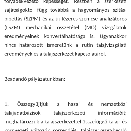
folyadékvezető képességét. Részben a szerkezeti
sajátságoktól függ továbbá a hagyományos szitás-
pipettás (SZPM) és az új lézeres szemcse-analizátoros
(LSZM) mechanikai összetétel (MÖ) vizsgálatok
eredményeinek konvertálhatósága is. Ugyanakkor
nincs határozott ismeretünk a rutin talajvizsgálati
eredmények és a talajszerkezet kapcsolatáról.
Beadandó pályázatunkban:
1. Összegyűjtjük a hazai és nemzetközi
talajadatbázisok talajszerkezeti információit;
meghatározzuk a talajszerkezettel összefüggő talaj- és
környezeti változók sorrendjét; talajszerkezet-becslő