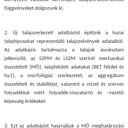
függvényeket dolgozunk ki.
2. Új talajszerkezeti adatbázist építünk a hazai
talajtípusokat reprezentáló talajszelvények adataiból.
Az adatbázis tartalmazza a talajok ásványtani
jellemzőit, az SZPM és LSZM szerinti mechanikai
összetételt (MÖ), talajfelületi adatokat (BET felület és
hy1), a morfológiai szerkezetet, az aggregátum
összetételt és stabilitást, valamint a vízzel és szerves
folyadékkal mért folyadék-visszatartó és –vezető
képesség értékeket.
3. Ezt az adatbázist használjuk a MÖ meghatározási