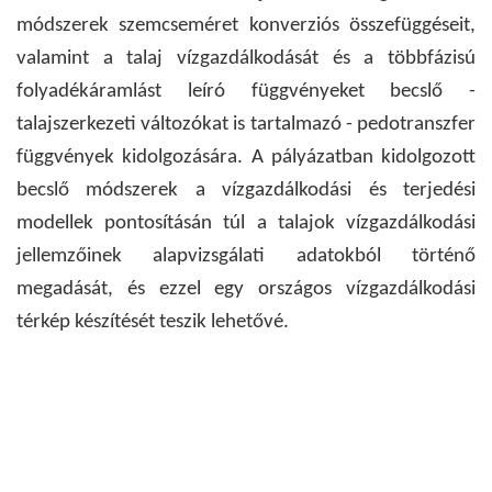
módszerek szemcseméret konverziós összefüggéseit,
valamint a talaj vízgazdálkodását és a többfázisú
folyadékáramlást leíró függvényeket becslő -
talajszerkezeti változókat is tartalmazó - pedotranszfer
függvények kidolgozására. A pályázatban kidolgozott
becslő módszerek a vízgazdálkodási és terjedési
modellek pontosításán túl a talajok vízgazdálkodási
jellemzőinek alapvizsgálati adatokból történő
megadását, és ezzel egy országos vízgazdálkodási
térkép készítését teszik lehetővé.