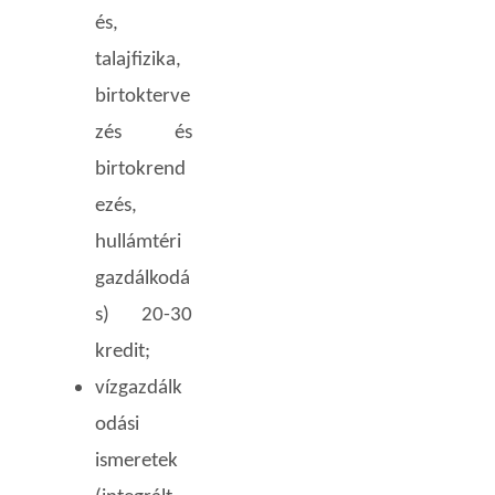
és,
talajfizika,
birtokterve
zés és
birtokrend
ezés,
hullámtéri
gazdálkodá
s) 20-30
kredit;
vízgazdálk
odási
ismeretek