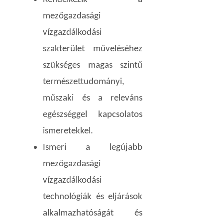
mezőgazdasági
vízgazdálkodási
szakterület műveléséhez
szükséges magas szintű
természettudományi,
műszaki és a releváns
egészséggel kapcsolatos
ismeretekkel.
Ismeri a legújabb
mezőgazdasági
vízgazdálkodási
technológiák és eljárások
alkalmazhatóságát és