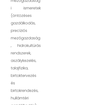
mezőgazdaság
i ismeretek
(öntözéses
gazdálkodás,
precíziós
mezőgazdaság
, hidrokultúrás
rendszerek,
aszálykezelés,
talajfizika,
birtoktervezés
és
birtokrendezés,
hullámtéri