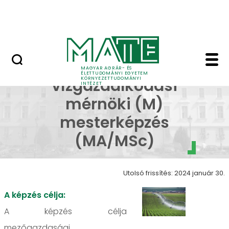
Kutatás
Ugrás a fő tartalomhoz
HÍREK (KÖTI)
Mezőgazdasági vízga
Mezőgazdasági
MAGYAR AGRÁR- ÉS
ÉLETTUDOMÁNYI EGYETEM
KÖRNYEZETTUDOMÁNYI
vízgazdálkodási
INTÉZET
mérnöki (M)
mesterképzés
(MA/MSc)
Utolsó frissítés: 2024 január 30.
A képzés célja:
A képzés célja
mezőgazdasági