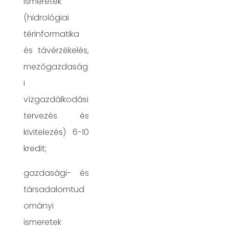
ismeretek
(hidrológiai
térinformatika
és távérzékelés,
mezőgazdaság
i
vízgazdálkodási
tervezés és
kivitelezés) 6-10
kredit;
gazdasági- és
társadalomtud
ományi
ismeretek