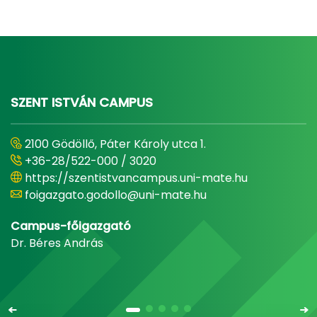
SZENT ISTVÁN CAMPUS
2100 Gödöllő, Páter Károly utca 1.
+36-28/522-000 / 3020
https://szentistvancampus.uni-mate.hu
foigazgato.godollo@uni-mate.hu
Campus-főigazgató
Dr. Béres András