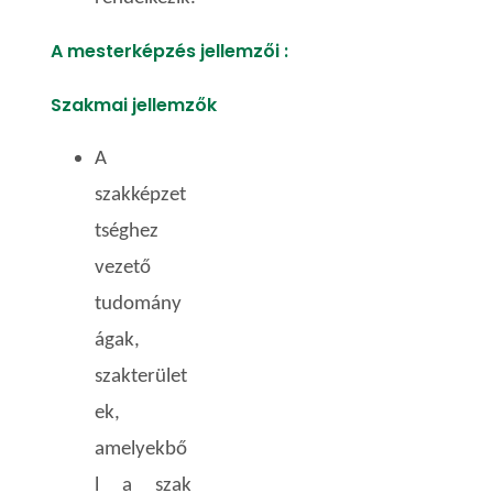
A mesterképzés jellemzői :
Szakmai jellemzők
A
szakképzet
tséghez
vezető
tudomány
ágak,
szakterület
ek,
amelyekbő
l a szak