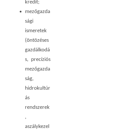
kredit;
mezőgazda
sági
ismeretek
(öntözéses
gazdálkodá
s, precíziós
mezőgazda
ság,
hidrokultúr
ás
rendszerek
,
aszálykezel