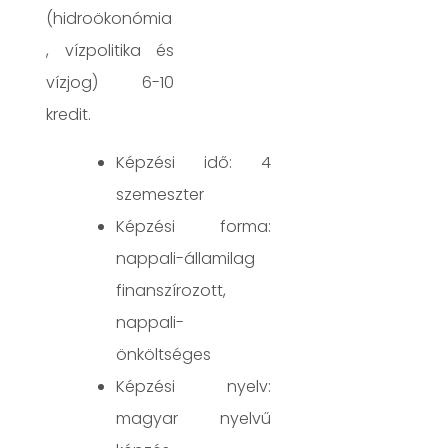
(hidroökonómia
, vízpolitika és
vízjog) 6-10
kredit.
Képzési idő: 4
szemeszter
Képzési forma:
nappali-államilag
finanszírozott,
nappali-
önköltséges
Képzési nyelv:
magyar nyelvű