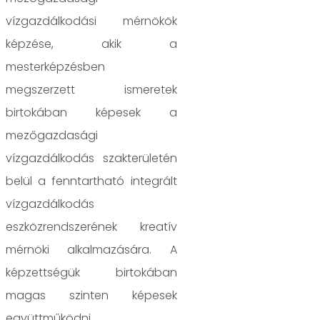
vízgazdálkodási mérnökök
képzése, akik a
mesterképzésben
megszerzett ismeretek
birtokában képesek a
mezőgazdasági
vízgazdálkodás szakterületén
belül a fenntartható integrált
vízgazdálkodás
eszközrendszerének kreatív
mérnöki alkalmazására. A
képzettségük birtokában
magas szinten képesek
együttműködni