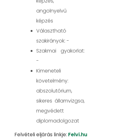
képzés,
angolnyelvű
képzés
Választható
szakirányok: -
Szakmai gyakorlat:
-
Kimeneteli
követelmény:
abszolutórium,
sikeres államvizgsa,
megvédett
diplomadolgozat
​​​​​​Felvételi eljárás linkje:
Felvi.hu