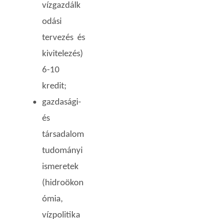
vízgazdálk
odási
tervezés és
kivitelezés)
6-10
kredit;
gazdasági-
és
társadalom
tudományi
ismeretek
(hidroökon
ómia,
vízpolitika