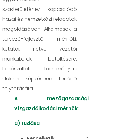
szakterületéhez kapcsolódó
hazai és nemzetközi feladatok
megoldásában. Alkalmasak a
tervező-fejlesztő mérnöki,
kutatói, illetve vezetői
munkakörök betöltésére.
Felkészültek tanulmányaik
doktori képzésben történő
folytatására.
A mezőgazdasági
vízgazdálkodási mérnök:
a) tudása
Rendelkezik a