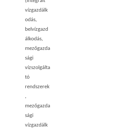
(integrált
vízgazdálk
odás,
belvízgazd
álkodás,
mezőgazda
sági
vízszolgálta
tó
rendszerek
,
mezőgazda
sági
vízgazdálk