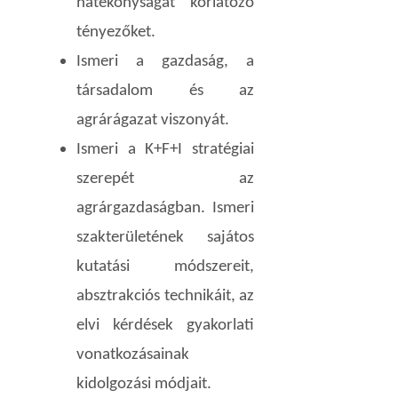
hatékonyságát korlátozó
tényezőket.
Ismeri a gazdaság, a
társadalom és az
agrárágazat viszonyát.
Ismeri a K+F+I stratégiai
szerepét az
agrárgazdaságban. Ismeri
szakterületének sajátos
kutatási módszereit,
absztrakciós technikáit, az
elvi kérdések gyakorlati
vonatkozásainak
kidolgozási módjait.