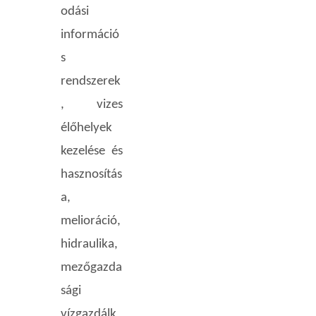
odási
információ
s
rendszerek
, vizes
élőhelyek
kezelése és
hasznosítás
a,
melioráció,
hidraulika,
mezőgazda
sági
vízgazdálk