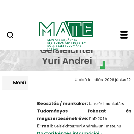
Kutatás
Ugrás a fő tartalomhoz
HÍREK (KÖTI)
Gelsleichter Yuri And
Dr.
MAGYAR AGRÁR- ÉS
ÉLETTUDOMÁNYI EGYETEM
KÖRNYEZETTUDOMÁNYI
Gelsleichter
INTÉZET
Yuri Andrei
Utolsó frissítés: 2026 június 12.
Menü
Beosztás / munkakör:
tanszéki munkatárs
Tudományos fokozat és
megszerzésének éve:
PhD 2016
E-mail:
Gelsleichter.Yuri.Andrei@uni-mate.hu
Dokto
ri képzés információi
»