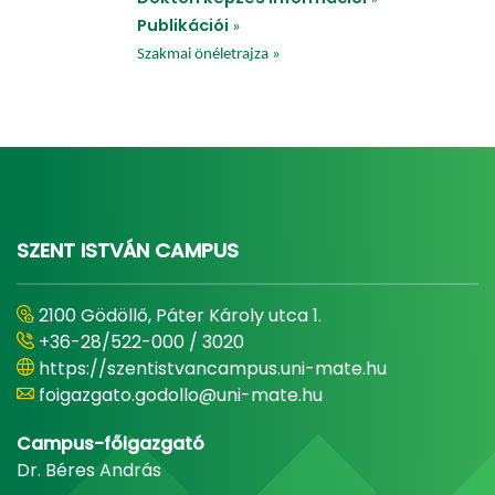
Publikációi
»
Szakmai önéletrajza
»
SZENT ISTVÁN CAMPUS
2100 Gödöllő, Páter Károly utca 1.
+36-28/522-000 / 3020
https://szentistvancampus.uni-mate.hu
foigazgato.godollo@uni-mate.hu
Campus-főigazgató
Dr. Béres András