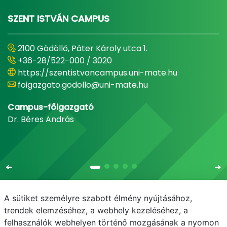
SZENT ISTVÁN CAMPUS
2100 Gödöllő, Páter Károly utca 1.
+36-28/522-000 / 3020
https://szentistvancampus.uni-mate.hu
foigazgato.godollo@uni-mate.hu
Campus-főigazgató
Dr. Béres András
A sütiket személyre szabott élmény nyújtásához,
trendek elemzéséhez, a webhely kezeléséhez, a
felhasználók webhelyen történő mozgásának a nyomon