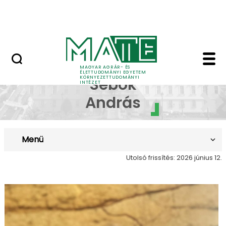
Kutatás
Ugrás a fő tartalomhoz
HÍREK (KÖTI)
Sebők András - Körny
Dr.
MAGYAR AGRÁR- ÉS
ÉLETTUDOMÁNYI EGYETEM
KÖRNYEZETTUDOMÁNYI
Sebők
INTÉZET
András
Menü
Utolsó frissítés: 2026 június 12.