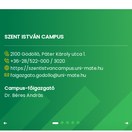
SZENT ISTVÁN CAMPUS
2100 Gödöllő, Páter Károly utca 1.
+36-28/522-000 / 3020
https://szentistvancampus.uni-mate.hu
foigazgato.godollo@uni-mate.hu
Campus-főigazgató
Dr. Béres András