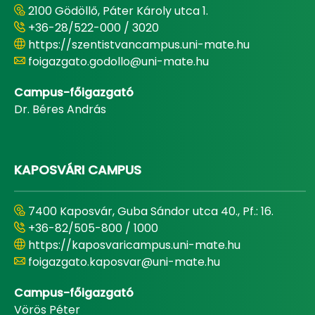
2100 Gödöllő, Páter Károly utca 1.
+36-28/522-000 / 3020
https://szentistvancampus.uni-mate.hu
foigazgato.godollo@uni-mate.hu
Campus-főigazgató
Dr. Béres András
KAPOSVÁRI CAMPUS
7400 Kaposvár, Guba Sándor utca 40., Pf.: 16.
+36-82/505-800 / 1000
https://kaposvaricampus.uni-mate.hu
foigazgato.kaposvar@uni-mate.hu
Campus-főigazgató
Vörös Péter