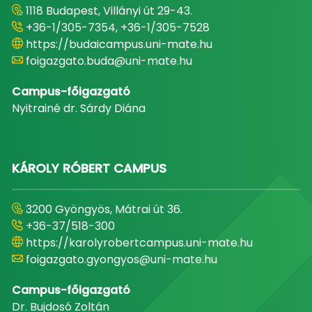
1118 Budapest, Villányi út 29-43.
+36-1/305-7354, +36-1/305-7528
https://budaicampus.uni-mate.hu
foigazgato.buda@uni-mate.hu
Campus-főigazgató
Nyitrainé dr. Sárdy Diána
KÁROLY RÓBERT CAMPUS
3200 Gyöngyös, Mátrai út 36.
+36-37/518-300
https://karolyrobertcampus.uni-mate.hu
foigazgato.gyongyos@uni-mate.hu
Campus-főigazgató
Dr. Bujdosó Zoltán