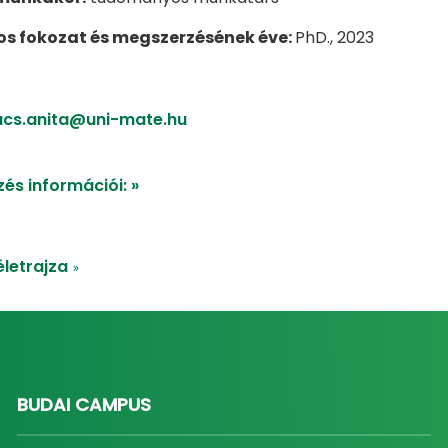
 fokozat és megszerzésének éve:
PhD., 2023
acs.anita@uni-mate.hu
és információi: »
letrajza
»
BUDAI CAMPUS