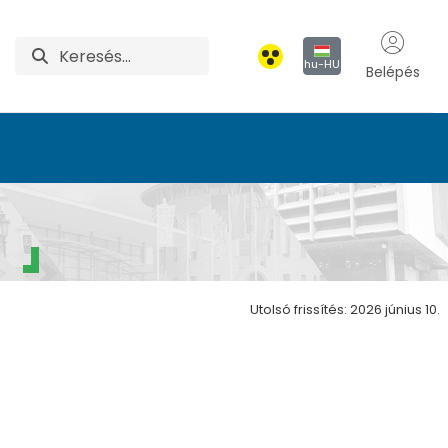
hu-HU
Belépés
a
Utolsó frissítés: 2026 június 10.