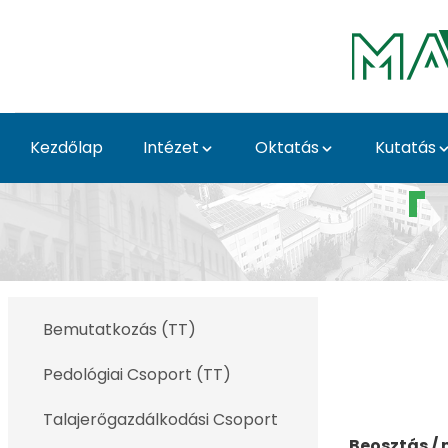
Ugrás a fő tartalomhoz
Kezdőlap
Intézet
Oktatás
Kutatás
Takács Anita - Körny
Bemutatkozás (TT)
Pedológiai Csoport (TT)
Talajerőgazdálkodási Csoport
Beosztás /