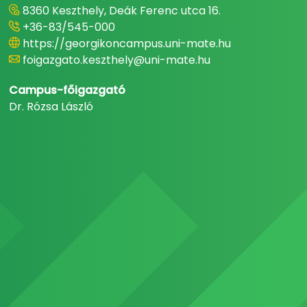
8360 Keszthely, Deák Ferenc utca 16.
+36-83/545-000
https://georgikoncampus.uni-mate.hu
foigazgato.keszthely@uni-mate.hu
Campus-főigazgató
Dr. Rózsa László