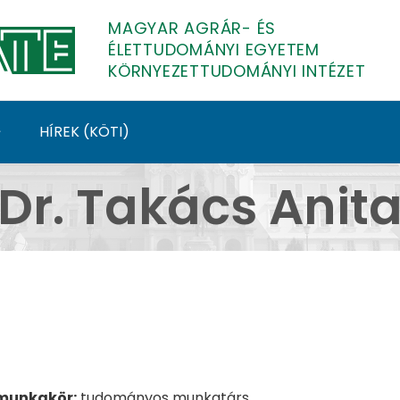
MAGYAR AGRÁR- ÉS
ÉLETTUDOMÁNYI EGYETEM
KÖRNYEZETTUDOMÁNYI INTÉZET
HÍREK (KÖTI)
ezettudományi Intézet
Dr. Takács Anit
 munkakör:
tudományos munkatárs