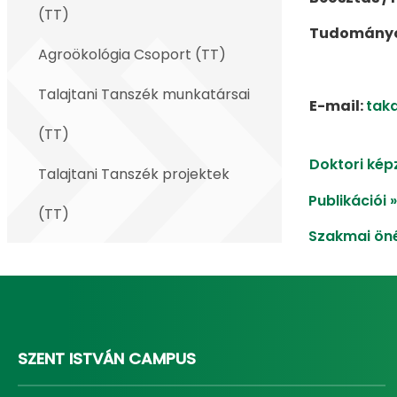
(TT)
Tudományos
Agroökológia Csoport (TT)
Talajtani Tanszék munkatársai
E-mail:
tak
(TT)
Doktori képz
Talajtani Tanszék projektek
Publikációi »
(TT)
Szakmai öné
SZENT ISTVÁN CAMPUS